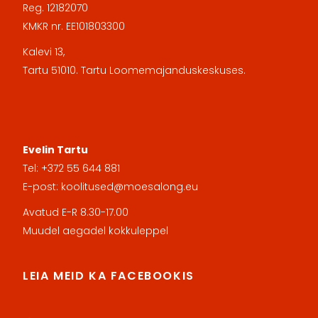
Reg. 12182070
KMKR nr. EE101803300
Kalevi 13,
Tartu 51010. Tartu Loomemajanduskeskuses.
Evelin Tartu
Tel: +372 55 644 881
E-post: koolitused@moesalong.e
u
Avatud E-R 8.30-17.00
Muudel aegadel kokkuleppel
LEIA MEID KA FACEBOOKIS