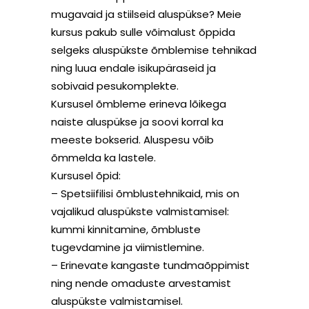
mugavaid ja stiilseid aluspükse? Meie
kursus pakub sulle võimalust õppida
selgeks aluspükste õmblemise tehnikad
ning luua endale isikupäraseid ja
sobivaid pesukomplekte.
Kursusel õmbleme erineva lõikega
naiste aluspükse ja soovi korral ka
meeste bokserid. Aluspesu võib
õmmelda ka lastele.
Kursusel õpid:
– Spetsiifilisi õmblustehnikaid, mis on
vajalikud aluspükste valmistamisel:
kummi kinnitamine, õmbluste
tugevdamine ja viimistlemine.
– Erinevate kangaste tundmaõppimist
ning nende omaduste arvestamist
aluspükste valmistamisel.