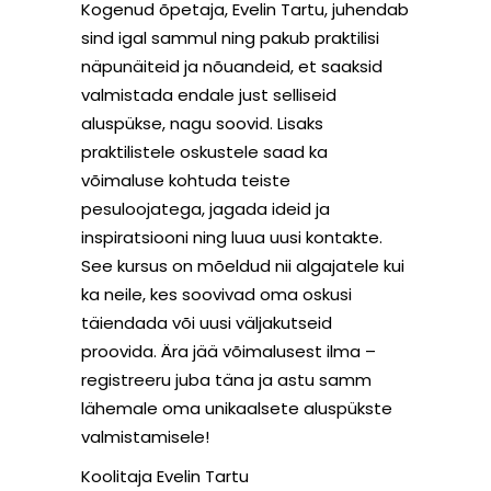
Kogenud õpetaja, Evelin Tartu, juhendab
sind igal sammul ning pakub praktilisi
näpunäiteid ja nõuandeid, et saaksid
valmistada endale just selliseid
aluspükse, nagu soovid. Lisaks
praktilistele oskustele saad ka
võimaluse kohtuda teiste
pesuloojatega, jagada ideid ja
inspiratsiooni ning luua uusi kontakte.
See kursus on mõeldud nii algajatele kui
ka neile, kes soovivad oma oskusi
täiendada või uusi väljakutseid
proovida. Ära jää võimalusest ilma –
registreeru juba täna ja astu samm
lähemale oma unikaalsete aluspükste
valmistamisele!
Koolitaja Evelin Tartu