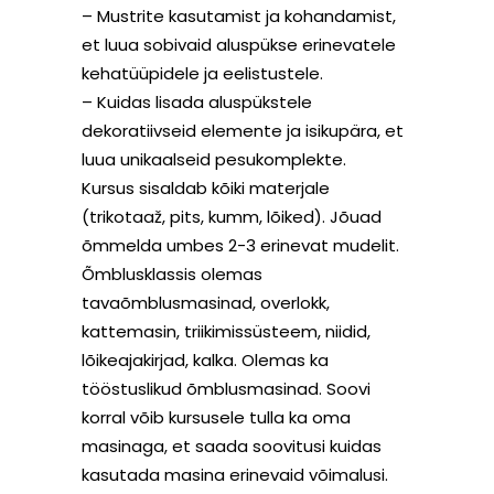
– Mustrite kasutamist ja kohandamist,
et luua sobivaid aluspükse erinevatele
kehatüüpidele ja eelistustele.
– Kuidas lisada aluspükstele
dekoratiivseid elemente ja isikupära, et
luua unikaalseid pesukomplekte.
Kursus sisaldab kõiki materjale
(trikotaaž, pits, kumm, lõiked). Jõuad
õmmelda umbes 2-3 erinevat mudelit.
Õmblusklassis olemas
tavaõmblusmasinad, overlokk,
kattemasin, triikimissüsteem, niidid,
lõikeajakirjad, kalka. Olemas ka
tööstuslikud õmblusmasinad. Soovi
korral võib kursusele tulla ka oma
masinaga, et saada soovitusi kuidas
kasutada masina erinevaid võimalusi.