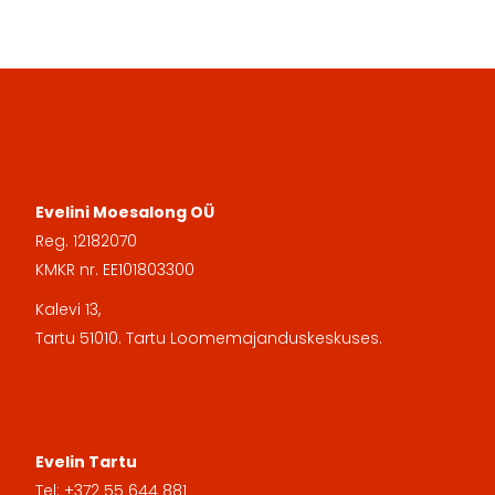
Evelini Moesalong OÜ
Reg. 12182070
KMKR nr. EE101803300
Kalevi 13,
Tartu 51010. Tartu Loomemajanduskeskuses.
Evelin Tartu
Tel: +372 55 644 881